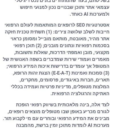
בשליטתם, בעוד שהמתחרים בונים נכס דיגיטלי
עצמאי אתר ותוכן שבנויים נכון למנועי חיפוש
ולמערכות AI כאחד.
אסטרטגיות SEO לרופאים המותאמות לעולם הרפואי
חייבות לשלב שלושה צירים: (1) תשתית טכנית חזקה
אתר מהיר, מאובטח, מותאם מובייל ומסומן כראוי
בסכמות רפואיות ונתונים מובנים; (2) תוכן רפואי
מקצועי, מובן ואמפתי הדרכות, שאלות ותשובות,
מאמרים ועמודי שירות שמדברים בשפה האנושית של
המטופל אך עומדים בדרישות איכות המידע הרפואי;
(3) סמכות ואמינות (E‑E‑A‑T) הצגת זהות הרופא,
תארים, חברות באיגודים, פרסומים, מחקרים,
המלצות מטופלים, מדיניות פרטיות ועמידה בכללי
האתיקה והרגולציה הרפואית.
לצד אלה,
בינה מלאכותית בשיווק רפואי
הופכת
לגורם מכריע באופן שבו מטופלים מוצאים רופאים,
מבינים את המידע הרפואי ובוחרים עם מי לקבוע תור.
מערכות AI לומדות מתוכן זמין ברשת, מהמבנה