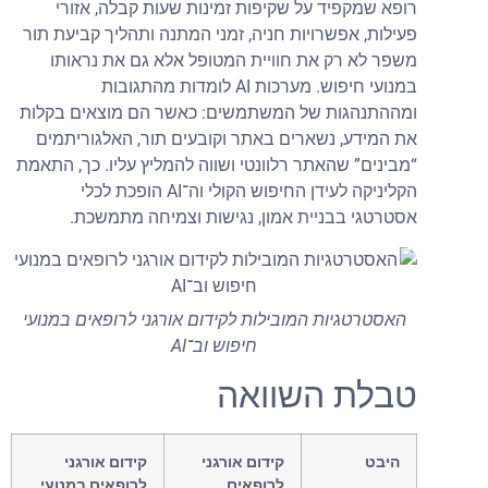
רופא שמקפיד על שקיפות זמינות שעות קבלה, אזורי
פעילות, אפשרויות חניה, זמני המתנה ותהליך קביעת תור
משפר לא רק את חוויית המטופל אלא גם את נראותו
במנועי חיפוש. מערכות AI לומדות מהתגובות
ומההתנהגות של המשתמשים: כאשר הם מוצאים בקלות
את המידע, נשארים באתר וקובעים תור, האלגוריתמים
“מבינים” שהאתר רלוונטי ושווה להמליץ עליו. כך, התאמת
הקליניקה לעידן החיפוש הקולי וה־AI הופכת לכלי
אסטרטגי בבניית אמון, נגישות וצמיחה מתמשכת.
האסטרטגיות המובילות לקידום אורגני לרופאים במנועי
חיפוש וב־AI
טבלת השוואה
היבט
קידום אורגני
קידום אורגני
לרופאים
לרופאים במנועי