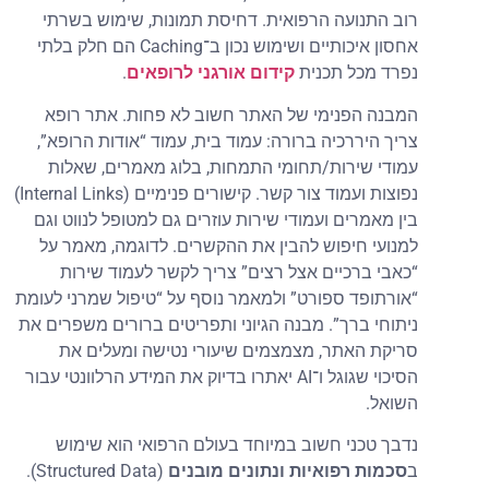
רוב התנועה הרפואית. דחיסת תמונות, שימוש בשרתי
אחסון איכותיים ושימוש נכון ב־Caching הם חלק בלתי
נפרד מכל תכנית
קידום אורגני לרופאים
.
המבנה הפנימי של האתר חשוב לא פחות. אתר רופא
צריך היררכיה ברורה: עמוד בית, עמוד “אודות הרופא”,
עמודי שירות/תחומי התמחות, בלוג מאמרים, שאלות
נפוצות ועמוד צור קשר. קישורים פנימיים (Internal Links)
בין מאמרים ועמודי שירות עוזרים גם למטופל לנווט וגם
למנועי חיפוש להבין את ההקשרים. לדוגמה, מאמר על
“כאבי ברכיים אצל רצים” צריך לקשר לעמוד שירות
“אורתופד ספורט” ולמאמר נוסף על “טיפול שמרני לעומת
ניתוחי ברך”. מבנה הגיוני ותפריטים ברורים משפרים את
סריקת האתר, מצמצמים שיעורי נטישה ומעלים את
הסיכוי שגוגל ו־AI יאתרו בדיוק את המידע הרלוונטי עבור
השואל.
נדבך טכני חשוב במיוחד בעולם הרפואי הוא שימוש
ב
סכמות רפואיות ונתונים מובנים
(Structured Data).