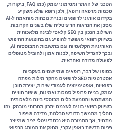
הטכני של האתר ומסימוני עומק (כמו FAQ, ביקורות,
סכמות מרפאה ורופא), ולכן רופא שלא משקיע
בקידום אורגני לרופאים ובניית נוכחות מותאמת ל‑AI
מסכן את הנראות הדיגיטלית שלו בשנים הקרובות.
השילוב הנכון בין SEO קלאסי לבינה מלאכותית
בשיווק רפואי מאפשר להופיע גם בתוצאות החיפוש
האורגניות הקלאסיות וגם בתשובות המבוססות AI,
ובכך להגדיל חשיפה, לבנות אמון ולהוביל מטופלים
לפעולה מדודה ואחראית.
בסופו של דבר, רופאים שמיישמים בעקביות
אסטרטגיות SEO לרופאים מחקר מילות מפתח
רפואיות, אופטימיזציה לעמודי שירות, יצירת תוכן
עומק, בניית פרופיל סמכות ואמינות, שיפור חוויית
המשתמש והטמעת כלים מבוססי בינה מלאכותית
בשיווק רפואי בונים לעצמם יתרון תחרותי מובהק. זהו
תהליך מתמשך הדורש סבלנות, מדידה ושיפור
מתמיד, אך התמורה היא נכס דיגיטלי יציב שמייצר
פניות חדשות באופן עקבי, מחזק את המותג הרפואי