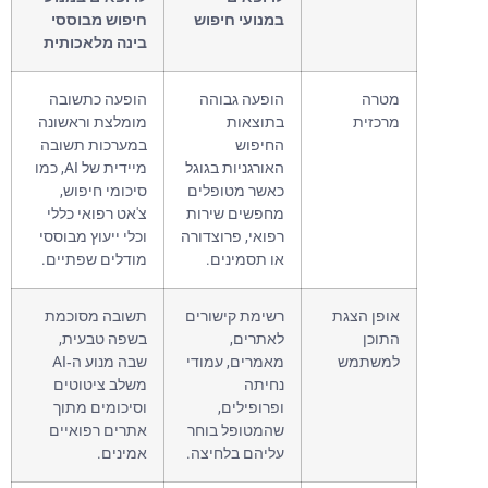
במנועי חיפוש
חיפוש מבוססי
בינה מלאכותית
מטרה
הופעה גבוהה
הופעה כתשובה
מרכזית
בתוצאות
מומלצת וראשונה
החיפוש
במערכות תשובה
האורגניות בגוגל
מיידית של AI, כמו
כאשר מטופלים
סיכומי חיפוש,
מחפשים שירות
צ'אט רפואי כללי
רפואי, פרוצדורה
וכלי ייעוץ מבוססי
או תסמינים.
מודלים שפתיים.
אופן הצגת
רשימת קישורים
תשובה מסוכמת
התוכן
לאתרים,
בשפה טבעית,
למשתמש
מאמרים, עמודי
שבה מנוע ה‑AI
נחיתה
משלב ציטוטים
ופרופילים,
וסיכומים מתוך
שהמטופל בוחר
אתרים רפואיים
עליהם בלחיצה.
אמינים.