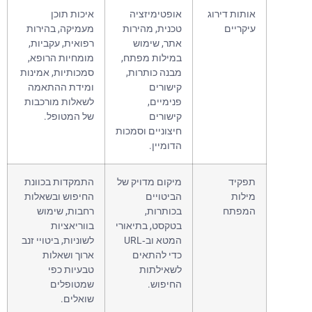
אותות דירוג
אופטימיזציה
איכות תוכן
עיקריים
טכנית, מהירות
מעמיקה, בהירות
אתר, שימוש
רפואית, עקביות,
במילות מפתח,
מומחיות הרופא,
מבנה כותרות,
סמכותיות, אמינות
קישורים
ומידת ההתאמה
פנימיים,
לשאלות מורכבות
קישורים
של המטופל.
חיצוניים וסמכות
הדומיין.
תפקיד
מיקום מדויק של
התמקדות בכוונת
מילות
הביטויים
החיפוש ובשאלות
המפתח
בכותרות,
רחבות, שימוש
בטקסט, בתיאורי
בווריאציות
המטא וב‑URL
לשוניות, ביטויי זנב
כדי להתאים
ארוך ושאלות
לשאילתות
טבעיות כפי
החיפוש.
שמטופלים
שואלים.