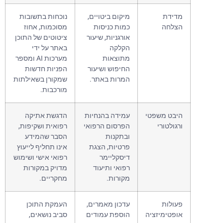
מדידת
מיקום ביטויים,
נוכחות בתשובות
הצלחה
כמות כניסות
מסוכמות, אחוז
אורגניות, שיעור
ציטוטים של התוכן
הקלקה
באתר על ידי
מתוצאות
מערכות AI ומספר
החיפוש ושיעור
הפניות חדשות
המרות באתר.
שמקורן בשאילתות
מורכבות.
היבט משפטי
עמידה בהנחיות
הדגשת אתיקה
ורגולטורי
הפרסום הרפואי
רפואית ושקיפות,
ובתקנות
הסבר שהמידע
פרטיות, הצגת
אינו תחליף לייעוץ
דיסקליימר
רפואי אישי ושימוש
רפואי ותיעוד
מדויק במקורות
מקורות.
מחקריים.
פעולות
עדכון מאמרים,
העמקת התוכן
אופטימיזציה
הוספת עמודים
סביב נושאים,