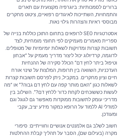
ברורים לסמכותיות: ביוגרפיה מקצועית עם תארים
והתמחויות, השתייכות לאיגודים רפואיים, ציטוט מחקרים
מבוססי ראיות והצהרות גילוי נאות.
אסטרטגיות SEO לרופאים בתחום התוכן כוללות בנייה של
ספריית מאמרים מעמיקים לפי תחומי מומחיות, לצד
תשובות קצרות ומדויקות לשאלות יומיומיות של מטופלים.
לדוגמה, קרדיולוג יכול ליצור מדריך מעמיק על “אבחון
וטיפול ביתר לחץ דם” הכולל סקירה של ההנחיות
העדכניות, השוואה בין תרופות, המלצות על שינוי אורח
חיים וציון מחקרים. במקביל, ניתן לפרסם תשובות קצרות
לשאלות כגון “האם מותר קפה עם לחץ דם גבוה?” או “מה
לעשות כששוכחים לקחת כדור ללחץ דם?”. השילוב בין
מדריכי עומק לתשובות ממוקדות מאפשר גם לגוגל וגם
למודלי AI ללמוד על הרופא כמקור מידע יציב, עקבי
ומעודכן.
חשוב לשלב גם אלמנטים אנושיים וחווייתיים: סיפורי
מקרה (בעילום שם), הסבר על תהליך קבלת ההחלטות