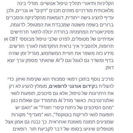
הקליניות ותיאורי תהליך טיפול אנושיים. מודלי בינה
מלאכותית מודרניים מזהים תכנים “דקים” או גנריים, ולכן
עדיף להציג גישה ייחודית, דוגמאות מהקליניקה והסברים
ברורים בשפה פשוטה שמכבדת את המטופל. לדוגמה,
פסיכיאטרית המתמחה בחרדה יכולה לתאר תרחישים
אמיתיים של מטופלים, לפרט שלבי טיפול מבוססי CBT או
תרופות, ולהסביר איך נראית התקדמות לאורך חודשים.
מידע כזה משפר את חוויית המשתמש, מגדיל זמן שהיה
בדף ומשדר גם לגוגל וגם ל־AI שהאתר מספק ערך יוצא
דופן.
מרכיב נוסף בתוכן רפואי סמכותי הוא שקיפות ואיזון. כדי
להצליח ב
קידום אורגני לרופאים
, מומלץ להציג לא רק
את היתרונות של טיפול, אלא גם סיכונים, תופעות לוואי
ואלטרנטיבות. כאשר מודל AI מתמודד עם שאלות כגון
“מהם הסיכונים של ניתוח קיסרי חוזר?” או “האם יש
תופעות לוואי לזריקות בוטוקס?”, הוא “מעדיף” מקורות
שמציגים תמונה מאוזנת ואחראית. כך נבנה גם אמון אצל
מטופלים שיגיעו בסופו של דבר לקביעת תור. רופאים