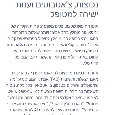
נפוצות, צ’אטבוטים וענות
ישירה למטופל
אופן החיפוש של מטופלים משתנה: פחות הקלדה של
“רופא עור מומלץ בתל אביב” ויותר שאלות מדוברות
בסגנון “מי הרופא הכי מומלץ לטיפול בפסוריאזיס קרוב
אליי?”. חיפוש קולי ומערכות מבוססות
בינה מלאכותית
בשיווק רפואי
דורשים מהרופאים לחשוב אחרת על
התוכן באתר ועל אופן ניהול התקשורת עם המטופל
הדיגיטלי.
אחת הדרכים המרכזיות להתאמה לעידן זה היא יצירת
מאגר שאלות ותשובות (FAQ) אמיתי, המבוסס על מה
שמטופלים שואלים בטלפון, בוואטסאפ ובקליניקה. ניסוח
השאלות צריך להיות בשפה טבעית כמו שמטופל שואל,
לא כמו שמאמר אקדמי נכתב. לדוגמה: “כמה זמן נמשך
ניתוח?”, “האם ההליך כואב?”, “האם אפשר לנהוג אחרי
הבדיקה?”. ניסוח כזה עוזר למערכות AI לזהות שהאתר