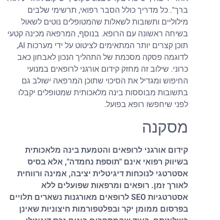
ברך". כל מדריך כולל הסבר רפואי, תרשימי שלבים
מילוליים ותשובות לשאלות שהמטופלים נוטים לשאול
בשיחה ראשונה עם הרופא. בנוסף, המרפאה מכינה קטעי
תוכן קצרים יותר המתאימים לציטוט על ידי מערכות AI,
לדוגמה פסקה מסכמת של התהליך הנכון לאבחון כאב
כרוני. שילוב זה מחזק קידום אורגני לרופאים במנועי
החיפוש ומגדיל את הסיכוי שתוכן המרפאה ישולב גם
בתשובות מבוססות בינה מלאכותית שמטופלים יקבלו
לפני שיחפשו רופא בפועל.
מסקנה
קידום אורגני לרופאים והטמעת בינה מלאכותית
בשיווק רפואי אינם "תוספת נחמדה", אלא בסיס
אסטרטגי לנוכחות דיגיטלית יציבה, אמינה ורווחית
לאורך זמן. רופאים ומרפאות שפועלים ללא
אסטרטגיות SEO לרופאים מאורגנות נשארים תלויים
בפרסום ממומן יקר ובפלטפורמות חיצוניות שאינן