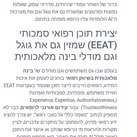
ברור של האתר עמודי שירותים, מדריכי עומק, שאלות
נפוצות וסרטונים שמשרת גם את גוגל וגם את מערכות
ה־AI הלומדות עליו כרופא מומחה בתחום.
יצירת תוכן רפואי סמכותי
(EEAT) שמזין גם את גוגל
וגם מודלי בינה מלאכותית
בעולם שבו גם משתמשים וגם מודלים של
בינה
מלאכותית בשיווק רפואי
בוחנים לעומק את איכות
המידע, רופאים חייבים לייצר תוכן שעומד בעקרונות EEAT
חוויית משתמש, מומחיות, סמכותיות ואמינות
(Experience, Expertise, Authoritativeness,
Trustworthiness). עבור
קידום אורגני לרופאים
, כבר לא
מספיק לכתוב “מאמר כללי על כאבי ראש”; יש צורך להציג
ידע רפואי מדויק, להסתמך על מחקרים עדכניים, לציין
מקורות ולהראות מי הרופא שכתב או אישר את התוכן.
כאשר מודל AI סורק את האתר, הוא מחפש סימנים