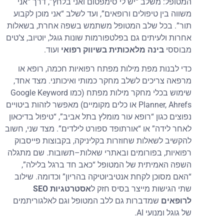
המטופל: משלב “יש לי סימפטום ואני בלחץ”, דרך “אני
משווה בין טיפולים ורופאים”, ועד לשלב “אני מוכן לקבוע
תור”. בכל שלב המטופל משתמש בשפה אחרת, בשאלות
אחרות ולעיתים גם בפלטפורמות שונות גוגל, יוטיוב, צ’טים
מבוססי
בינה מלאכותית בשיווק רפואי
ועוד.
כדי לבנות מפת מילות מפתח רפואיות חכמה, רופא או
מרפאה צריכים לשלב מחקר כמותי ואיכותני. מצד אחד,
שימוש בכלי מחקר מילות מפתח (כמו Google Keyword
Planner, Ahrefs או כלים מקומיים) מאפשר לזהות ביטויים
נפוצים כגון “רופא עור מומלץ בתל אביב”, “טיפול בדיכאון
לאחר לידה” או “אורתופד ספורט לילדים”. מצד שני, חשוב
להקשיב לשאלות שחוזרות בקליניקה, בקבוצות פייסבוק
רפואיות, בפורומים ובאתרי שאלות–תשובות. שם מתגלה
השפה האמיתית של המטופל “כאב חד ברגל בלילה”,
“האם מסוכן לקחת אנטיביוטיקה בהריון” וכדומה. שילוב
שתי הגישות מייצר בסיס חזק ל
אסטרטגיות SEO
לרופאים
שמדברות גם ללב המטופל וגם לאלגוריתמים
של גוגל ומנועי AI.