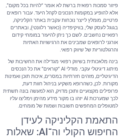
פיזור סמכות רפואית ברשת לא אומר “להיות בכל מקום”,
אלא להופיע במקומות הנכונים לקהל היעד. עבור רופאים
פרטיים, מומלץ לייצר נוכחות עקבית באתר הקליניקה,
בגוגל לעסק שלי, בוויקיפדיה (כאשר רלוונטי), ובאתרים
רפואיים נחשבים. לשם כך ניתן להיעזר במומחי קידום
אורגני לרופאים שמבינים את הרגישויות האתיות
והרגולטוריות של שיווק רפואי.
בינה מלאכותית בשיווק רפואי מגדילה את החשיבות של
מיתוג דיגיטלי עקבי. מודלי AI “קוראים” את כל הנכסים
הדיגיטליים, מזהים חזרתיות במסרים, איכות תוכן ואמינות
מקורות. לכן, כשהרופא משקיע בניהול חוות דעת,
פרופילים מקצועיים ותוכן מדויק, הוא למעשה בונה תשתית
לכך שמערכות AI יזהו בו מקור מידע מהימן וימליצו עליו
למטופלים המחפשים תשובות ושמות של מומחים.
התאמת הקליניקה לעידן
החיפוש הקולי וה־AI: שאלות