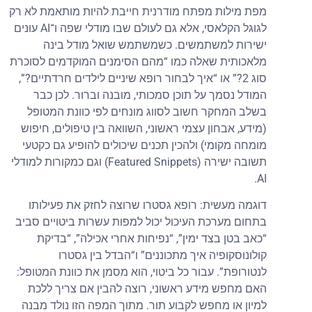
מפת מילות מפתח מודרנית חייבת להיות מותאמת לא רק
לגוגל הקלאסי, אלא גם לעולם שבו מודלי שפה ו־AI עונים
ישירות למשתמשים. כשמשתמש שואל מודל בינה
מלאכותית שאלה כמו “מהם הסימנים המוקדמים לסוכרת
סוג 2?” או “איך לבחור רופא שיניים לילדים חרדתיים?”,
המודל נסמך על תוכן סמכותי, מובנה וברור. לכן כבר
בשלב המחקר חשוב לסווג מונחים לפי כוונת המטופל
(מידע, אבחון עצמי ראשוני, השוואה בין טיפולים, חיפוש
מומחה מקומי) ולהכין תכנים שיכולים להופיע גם כקטעי
תשובה ישירה (Featured Snippets) וגם כמקורות למודלי
AI.
דוגמה מעשית: רופא גסטרו שרוצה לחזק את פעילותו
בתחום מערכת העיכול יכול למפות עשרות ביטויים סביב
“כאב בטן בצד ימין”, “נפיחות אחרי אכילה”, “בדיקת
קולונוסקופיה איך מתכוננים” ו“הבדל בין גסטרו
לנטורופת”. עבור כל ביטוי, הוא מסמן את כוונת המטופל:
האם מחפש מידע ראשוני, רוצה להבין אם צריך ללכת
למיון או מחפש לקבוע תור. מתוך המפה הזו נולד מבנה