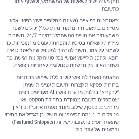
נותן מענה ישיר לשאלות של המשתמש, ולשלוף אותו
כתשובה.
צ’אטבוטים רפואיים (שאינם מחליפים ייעוץ רפואי, אלא
מסייעים בתיאום תורים ומתן מידע כללי) יכולים לשפר
משמעותית את חוויית המשתמש: זמינות 24/7, תשובות
מיידיות לשאלות בסיסיות והפחתת עומס מהמזכירות. כדי
לשמור על אמון, חשוב להבהיר למטופל שהצ’אטבוט אינו
רופא, ולהפנות לייעוץ אנושי בכל סוגיה קלינית רגישה. כך
נשמר האיזון בין חדשנות טכנולוגית לאחריות רפואית.
התאמת האתר לחיפוש קולי כוללת שימוש בכותרות
ברורות, פסקאות קצרות ותשובות ענייניות שניתן
“להקריא” בקלות. מנועי חיפוש ו־AI מעדיפים דפים
שמספקים תשובה ממוקדת בתחילת הטקסט, ואז
מרחיבים. בנוסף, שילוב מונחי מפתח ארוכי־זנב (“איך
מטפלים ב…”, “מה הסימפטומים של…”) מגדיל את הסיכוי
שהאתר יופיע בתשובות ישירות (Featured Snippets)
ובמענים של עוזרי קול.