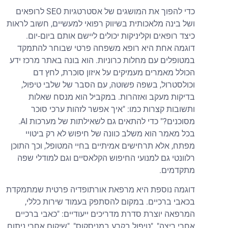
כדי להפוך את המושגים של אסטרטגיות SEO לרופאים
ושל בינה מלאכותית בשיווק רפואי למעשיים, חשוב לראות
כיצד רופאים וקליניקות יכולים ליישם אותם ביום‑יום.
דוגמה אחת היא רופא משפחה פרטי שבוחר להתמקד
במטופלים עם מחלות כרוניות. הוא בונה באתר מרכז ידע
הכולל מאמרים מעמיקים על איזון סוכרת, לחץ דם
וכולסטרול, בשפה פשוטה, עם הסבר של שלבי טיפול,
בדיקות מעקב ואזהרות. במקביל הוא מנסח שאלות
ותשובות קצרות כמו: "איך אפשר לזהות ערכי סוכר
מסוכנים?" כדי להתאים גם לשאילתות של מערכות AI.
בכל מאמר הוא משלב כוונה של חיפוש לא רק ביטויי
מפתח, אלא תרחישים אמיתיים בחיי המטופל, וכך התוכן
רלוונטי גם למנועי החיפוש הקלאסיים וגם למודלי שפה
מתקדמים.
דוגמה נוספת היא מרפאת אורתופדיה פרטית שמתמקדת
בכאבי ברכיים. במקום להסתפק בעמוד שירות כללי,
המרפאה יוצרת סדרת מדריכים ייעודיים: "כאבי ברכיים
אחרי ריצה", "טיפול בקרע במניסקוס", "שיקום אחרי ניתוח