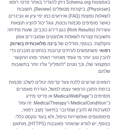
באמצעות Schema.org ניתן להגדיר באתר פרטי רופא
(Physician), ביקורות מטופלים (Review), תשובות
לשאלות נפוצות (FAQ) ואירועים כמו ימי עיון או וובינרים.
כאשר מוסיפים סכמות נכונות, גוגל יכול להציג תוצאות
עשירות (Rich Results) כגון דירוג כוכבים, שעות פתיחה
ותשובות קצרות לשאלות אלמנטים שמגבירים אמון
והקלקות. בנוסף, מודלים של
בינה מלאכותית בשיווק
רפואי
משתמשים לעיתים קרובות בנתונים מובנים כדי
להבין טוב יותר מי עומד מאחורי האתר ומהו ההקשר
המקצועי שלו, וכך נוטים “להמליץ” עליו יותר בתשובות
שלהם.
רופאים שרוצים ללכת צעד קדימה יכולים לשלב סכמות
ברמת התוכן הרפואי עצמו למשל, הגדרת מאמרים
מסוימים כ־MedicalWebPage או פריטי מידע
כ־MedicalCondition ו־MedicalTherapy. זה עוזר
למערכות AI להבין שמדובר בתיאור מצב רפואי,
סימפטומים ואפשרויות טיפול, ולא בעוד טקסט כללי.
בנוסף, יש לוודא שהאתר מאובטח (HTTPS), מותאם