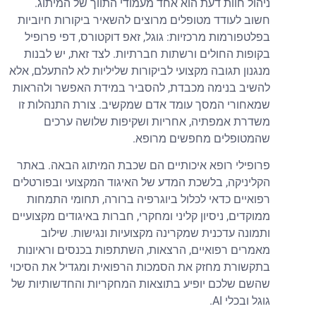
ניהול חוות דעת הוא אחד מעמודי התווך של המיתוג.
חשוב לעודד מטופלים מרוצים להשאיר ביקורות חיוביות
בפלטפורמות מרכזיות: גוגל, זאפ דוקטורס, דפי פרופיל
בקופות החולים ורשתות חברתיות. לצד זאת, יש לבנות
מנגנון תגובה מקצועי לביקורות שליליות לא להתעלם, אלא
להשיב בנימה מכבדת, להסביר במידת האפשר ולהראות
שמאחורי המסך עומד אדם שמקשיב. צורת התנהלות זו
משדרת אמפתיה, אחריות ושקיפות שלושה ערכים
שהמטופלים מחפשים מרופא.
פרופילי רופא איכותיים הם שכבת המיתוג הבאה. באתר
הקליניקה, בלשכת המדע של האיגוד המקצועי ובפורטלים
רפואיים כדאי לכלול ביוגרפיה ברורה, תחומי התמחות
ממוקדים, ניסיון קליני ומחקרי, חברות באיגודים מקצועיים
ותמונה עדכנית שמקרינה מקצועיות ונגישות. שילוב
מאמרים רפואיים, הרצאות, השתתפות בכנסים וראיונות
בתקשורת מחזק את הסמכות הרפואית ומגדיל את הסיכוי
שהשם שלכם יופיע בתוצאות המחקריות והחדשותיות של
גוגל ובכלי AI.