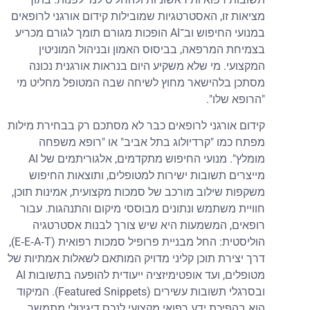
מציאות זו, האסטרטגיות שמובילות קידום אורגני לרופאים
במנועי החיפוש וב־AI הופכות מגורם תומך לגורם מכריע
בצמיחת המרפאה, בביסוס האמון ובניהול המוניטין
המקצועי. מי שלא משקיע היום בנראות אורגנית נכונה
מסתכן בלהישאר מחוץ לשיחה שבה המטופל מחליט מי
"הרופא שלו".
קידום אורגני לרופאים כבר לא מסתכם רק בבחירת מילות
מפתח כמו "קרדיולוג בתל אביב" או "רופא משפחה
מומלץ". מנועי החיפוש מתקדמים, אלגוריתמים של AI
מייצרים תשובות ישירות למטופלים, ותוצאות החיפוש
משקפות שילוב מורכב של סמכות מקצועית, אמינות תוכן,
חוויית משתמש ונתונים מבוססי מיקום והתנהגות. עבור
רופאים, המשמעות היא שיש צורך לבנות אסטרטגיה
הוליסטית: החל מבניית פרופיל סמכות רפואית (E‑E‑A‑T),
דרך יצירת תוכן קליני מדויק המותאם לשאלות אמתיות של
מטופלים, ועד אופטימיזציה ייעודית להופעה בתשובות AI
ובסרגלי תשובות עשירים (Featured Snippets). המיקוד
הוא בהפיכת ידע רפואי מקצועי לנכס דיגיטלי מתמשך