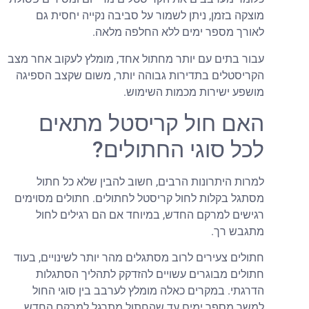
וצקה בזמן, ניתן לשמור על סביבה נקייה יחסית גם
אורך מספר ימים ללא החלפה מלאה.
בור בתים עם יותר מחתול אחד, מומלץ לעקוב אחר מצב
קריסטלים בתדירות גבוהה יותר, משום שקצב הספיגה
ושפע ישירות מכמות השימוש.
אם חול קריסטל מתאים
כל סוגי החתולים?
מרות היתרונות הרבים, חשוב להבין שלא כל חתול
סתגל בקלות לחול קריסטל לחתולים. חתולים מסוימים
גישים למרקם החדש, במיוחד אם הם רגילים לחול
תגבש רך.
תולים צעירים לרוב מסתגלים מהר יותר לשינויים, בעוד
תולים מבוגרים עשויים להזדקק לתהליך הסתגלות
דרגתי. במקרים כאלה מומלץ לערבב בין סוגי החול
משך מספר ימים עד שהחתול מתרגל למרקם החדש.