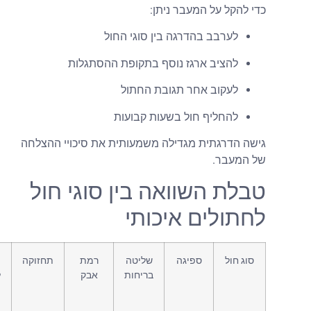
די להקל על המעבר ניתן:
לערבב בהדרגה בין סוגי החול
להציב ארגז נוסף בתקופת ההסתגלות
לעקוב אחר תגובת החתול
להחליף חול בשעות קבועות
ישה הדרגתית מגדילה משמעותית את סיכויי ההצלחה
ל המעבר.
בלת השוואה בין סוגי חול
חתולים איכותי
סוג חול
ספיגה
שליטה
רמת
תחזוקה
התאמה
בריחות
אבק
לחתולים
רגישים