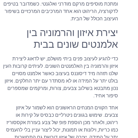
ומתכת מוסיפים מרקם מודרני ואלגנטי. כשמדובר בטיפים
לדקורציה, הריהוט הוא אחד המרכיבים המרכזיים בשיפור
העיצוב הכולל של הבית.
יצירת איזון והרמוניה בין
אלמנטים שונים בבית
כדי להגיע לעיצוב פנים ביתי מושלם, יש לדאוג ליצירת
איזון והרמוניה בין האלמנטים השונים. לעיתים קרובות העין
שלנו תזהה מיד דיסוננס בעיצוב כאשר אלמנט מסויים
בולט יתר על המידה או לא מסתדר עם יתר החלקים. איזון
נכון מתבטא בשילוב צבעים, צורות, ומרקמים שמספרים
סיפור אחיד.
אחד הקווים המנחים הראשונים הוא לשמור על איזון
צבעים. שימוש בגוונים ניטרליים כבסיס על קירות או
ריהוט, ולאחר מכן הוספת פופ של צבע בעזרת אקססוריז
כמו כריות, וילונות או תמונות, יכול ליצור עניין בלי להעמיס
יתר על המידה. יצירה של איזון דורשת גם התחשבות