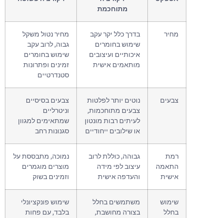
מתוחכמת
מחיר
בדרך כלל יקר עקב
מחיר נטול משקל
שימוש בחומרים
גבוה, לרוב עקב
איכותיים ועיצובים
שימוש בחומרים
מותאמים אישית
זמינים ופתרונות
סטנדרטיים
צבעים
נוטים יותר לפלטות
צבעים בסיסיים
צבעים מתוחכמות,
וניטרליים
לעיתים רבות מונטון
שמתאימים למגוון
או שילובים ייחודיים
סגנונות רחב
רמת
גבוהה, כוללת לרוב
נמוכה, מתבססת על
התאמה
עיצוב לפי מידה
מוצרים מוגמרים
אישית
והעדפה אישית
וזמינים בשוק
שימוש
משתמשים בחלל
שימוש פונקציונלי
בחלל
בצורה מחושבת,
בלבד, עם פחות