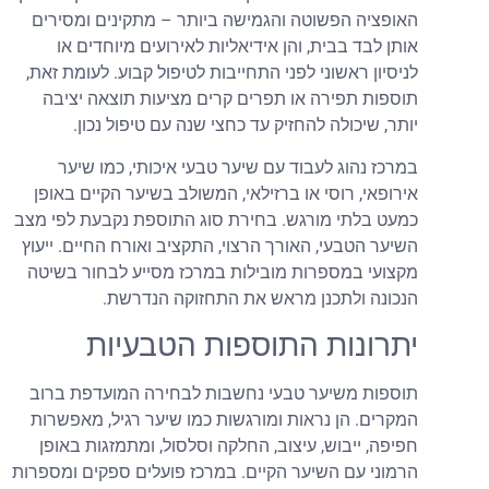
האופציה הפשוטה והגמישה ביותר – מתקינים ומסירים
אותן לבד בבית, והן אידיאליות לאירועים מיוחדים או
לניסיון ראשוני לפני התחייבות לטיפול קבוע. לעומת זאת,
תוספות תפירה או תפרים קרים מציעות תוצאה יציבה
יותר, שיכולה להחזיק עד כחצי שנה עם טיפול נכון.
במרכז נהוג לעבוד עם שיער טבעי איכותי, כמו שיער
אירופאי, רוסי או ברזילאי, המשולב בשיער הקיים באופן
כמעט בלתי מורגש. בחירת סוג התוספת נקבעת לפי מצב
השיער הטבעי, האורך הרצוי, התקציב ואורח החיים. ייעוץ
מקצועי במספרות מובילות במרכז מסייע לבחור בשיטה
הנכונה ולתכנן מראש את התחזוקה הנדרשת.
יתרונות התוספות הטבעיות
תוספות משיער טבעי נחשבות לבחירה המועדפת ברוב
המקרים. הן נראות ומורגשות כמו שיער רגיל, מאפשרות
חפיפה, ייבוש, עיצוב, החלקה וסלסול, ומתמזגות באופן
הרמוני עם השיער הקיים. במרכז פועלים ספקים ומספרות