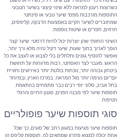
בשיטה זו כדי להתמודד עם שיער דליל, נשירה או פשוט
כשרוצות רענון למראה ללא שינוי קיצוני בשיער הטבעי.
התוספות מורכבות מפסי שיער טבעי או סינתטי
שמחוברים לשיער הקיים באמצעות הדבקה, קליפסים,
חרוזים, תפרים או שיטות נוספות.
השינוי החזותי שהן יוצרות יכול להיות דרמטי: שיער קצר
הופך לארוך בתוך שעות, שיער דקיל נהיה מלא ורך יותר,
ואפשר להוסיף גוונים ותלתלים בלי לצבוע או לעצב את כל
הראש. מעבר לצד האסתטי, רבות מדווחות על תחושת
ביטחון גבוהה יותר, נוכחות בולטת יותר באירועים וחוויית
יום־יום נעימה יותר מול המראה. במרכז הארץ, ובמיוחד
בתל אביב, סלוני יופי רבים כבר מתמחים בהתאמת
תוספות שיער לפי מבנה הפנים, סגנון החיים והרגלי
הטיפוח.
סוגי תוספות שיער פופולריים
תוספות שיער מגיעות במגוון רחב של סוגים, כך שכל
אחת יכולה למצוא פתרון שמתאים לה. תוספות קליפס הן