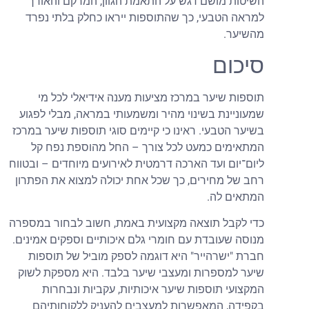
השיטות מושם דגש על התאמת הגוון, המרקם והאורך
למראה הטבעי, כך שהתוספות ייראו כחלק בלתי נפרד
מהשיער.
סיכום
תוספות שיער במרכז מציעות מענה אידיאלי לכל מי
שמעוניינת בשינוי מהיר ומשמעותי במראה, מבלי לפגוע
בשיער הטבעי. ראינו כי קיימים סוגי תוספות שיער במרכז
המתאימים כמעט לכל צורך – החל מהוספת נפח קל
ליום־יום ועד הארכה דרמטית לאירועים מיוחדים – ובטווח
רחב של מחירים, כך שכל אחת יכולה למצוא את הפתרון
המתאים לה.
כדי לקבל תוצאה מקצועית באמת, חשוב לבחור במספרה
מנוסה שעובדת עם חומרי גלם איכותיים וספקים אמינים.
חברת "ישרהייר" היא דוגמה לספק מוביל של תוספות
שיער למספרות ומעצבי שיער בלבד. היא מספקת לשוק
המקצועי תוספות שיער איכותיות, עקביות ונבחרות
בקפידה, המאפשרות למעצבים להעניק ללקוחותיהם