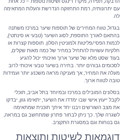
הדבקה, תפירה, מיקרו־רינגס ושיטות נוספות – כל אחת
עם יתרונותיה, רמת התחזוקה הנדרשת והעלות המתאימה
לה.
בגדול, טווח המחירים של תוספות שיער במרכז משתנה
בהתאם לאורך התוספת, לסוג השיער (טבעי או סינתטי),
לכמות הפסי/פליטות ולמוניטין הסלון. תוספות קצרות או
חלקיות עשויות להתחיל במחיר של כמה מאות שקלים,
בעוד שסט מלא של שיער ארוך ואיכותי יכול להגיע
לסכומים גבוהים יותר. בחירה בשיער טבעי איכותי לרוב
מעלה את המחיר, אך מעניקה מראה משכנע יותר ועמידות
טובה לטווח ארוך.
בסלונים המובילים במרכז ובמיוחד בתל אביב, תוכלי
לקבל ייעוץ אישי שבו ימדדו את השיער, יתאימו גוון, יבדקו
את מצב השורשים ויבנו יחד איתך תוכנית שמתאימה
לשגרה שלך. כך ניתן לבחור פתרון שמתחשב גם במראה,
גם בנוחות וגם במסגרת התקציב.
דוגמאות לשיטות ותוצאות