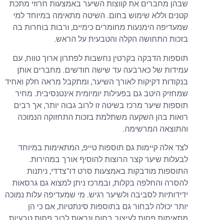
שבהן מחברים את קווצות השיער באמצעות חרוזי מתכת
קטנים וללא שימוש בחום. השיטה מתאימה במיוחד למי
שמעדיפה הימנעות מחומרים כימיים, ורבות בוחרות בה
בזכות התחושה הקלה והטבעית על הראש.
תוספות הדבקה בקרטין נחשבות לפתרון ארוך טווח, עם
עמידות של כארבעה עד שישה חודשים. מחברים אותן
בנקודות דקיקות לאורך השיער, ומתקבל מראה חלק ואחיד
שמחזיק היטב גם בפעילות יומיומית אינטנסיבית. מחיר
תוספות שיער מרכז בשיטה זו לרוב גבוה יותר, אך רבים
רואות בהן השקעה משתלמת בזכות התחזוקה הנמוכה
והתוצאה המרשימה.
לצד אלה קיימות גם תוספות טייפ, המתאימות במיוחד
לבעלות שיער קצר הרוצות להוסיף אורך במהירות.
התוספות מודבקות באמצעות סרט דו־צדדי, ניתנות
להסרה והחלפה בקלות, ובמרכז ניתן למצוא גם גרסאות
ידידותיות לסביבה ולשיער רגיש. מי שמעדיפה עלות נמוכה
יותר יכולה לבחור גם בתוספות סינתטיות, אם כי הן
מתאימות פחות לעיצוב בחום ונראות לרוב פחות טבעיות.