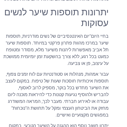
יתרונות תוספות שיער לנשים
עסוקות
בחיי היום־יום האינטנסיביים של נשים מודרניות, תוספות
שיער במרכז מהוות פתרון פרקטי במיוחד. תוספות שיער
תל אביב מאפשרות ליהנות משיער מלא, מסודר ומטופח
כמעט בכל רגע, ללא צורך בהשקעת זמן יומיומית ממושכת
על עיצוב, פן או צביעה.
עבור אמהות, מנהלות או סטודנטיות עם לוח זמנים צפוף,
תוספות איכותיות חוסכות שעות של טיפוח. במקום לעצב
את השיער מחדש בכל בוקר, מספיק לרוב לאסוף,
להבריש ולהוסיף נגיעות קטנות כדי להיראות מוכנה ליום
עבודה או לאירוע חברתי. מעבר לכך, המראה המשודרג
מחזק את הביטחון העצמי ומקל על תחושת ה"נוכחות"
במפגשים מקצועיים ואישיים.
יתרון חשוב נוסף הוא ההגנה על השיער הטבעי. במקום