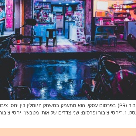
פוסט זה בבלוג בוחן את התפקיד המרכזי של יחסי ציבור (PR) בפרסום עסקי. הוא מתעמק במשח
המוסף שמביאים יחסי ציבור למאמצי הקידום של העסק. 1. "יחסי ציבור ופרסום: שני צדדים ש